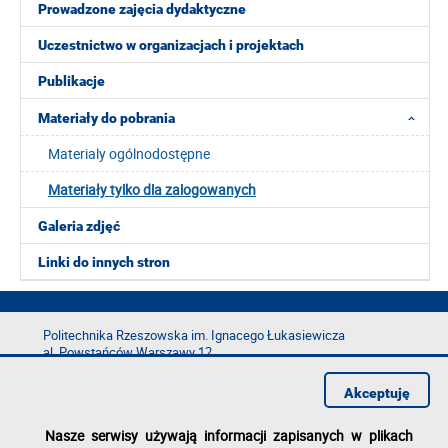
Prowadzone zajęcia dydaktyczne
Uczestnictwo w organizacjach i projektach
Publikacje
Materiały do pobrania
Materialy ogólnodostępne
Materiały tylko dla zalogowanych
Galeria zdjęć
Linki do innych stron
Politechnika Rzeszowska im. Ignacego Łukasiewicza
al. Powstańców Warszawy 12
35-029 Rzeszów
Akceptuję
tel.: +48 17 865 11 00
fax: +48 17 854 12 60
Nasze serwisy używają informacji zapisanych w plikach
e-mail:
kancelaria@prz.edu.pl