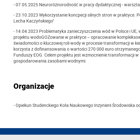
- 07.05.2025 Neuroróżnorodność w pracy dydaktycznej - warsztat
- 23.10.2023 Wykorzystanie koncpecji silnych stron w praktyce. 
Lecha Kaczyńskiego"
- 14.04.2023 Problematyka zanieczyszczenia wód w Polsce i U
projektu wodoGOZowanie w praktyce – opracowanie kompleksow
świadomości o kluczowej roli wody w procesie transformacji w k
korzysta z dofinansowania o wartości 270 000 euro otrzymanego o
Funduszy EOG. Celem projektu jest wzmocnienie transformacji w 
gospodarowania zasobami wodnymi.
Organizacje
- Opiekun Studenckiego Koła Naukowego Inżynierii Środowiska o