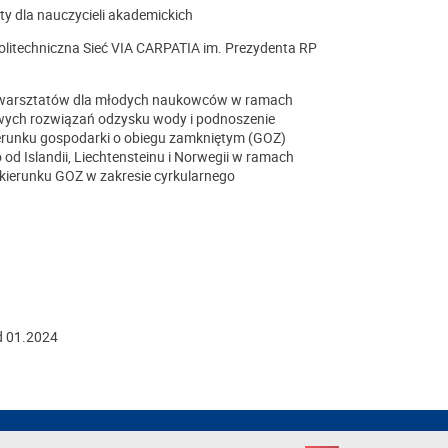
y dla nauczycieli akademickich
Politechniczna Sieć VIA CARPATIA im. Prezydenta RP
E, warsztatów dla młodych naukowców w ramach
ych rozwiązań odzysku wody i podnoszenie
ierunku gospodarki o obiegu zamkniętym (GOZ)
d Islandii, Liechtensteinu i Norwegii w ramach
kierunku GOZ w zakresie cyrkularnego
d 01.2024