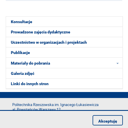
Konsultacje
Prowadzone zajęcia dydaktyczne
Uczestnictwo w organizacjach i projektach
Publikacje
Materiały do pobrania
Galeria zdjęć
Linki do innych stron
Politechnika Rzeszowska im. Ignacego Łukasiewicza
al. Powstańców Warszawy 12
35-029 Rzeszów
Akceptuję
tel.: +48 17 865 11 00